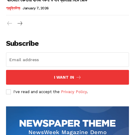
Champs21
প্রযুক্তিবিশ্ব
January 7, 2026
Subscribe
Company
About
Contact us
I WANT IN
Subscription Plans
I've read and accept the
Privacy Policy
.
My account