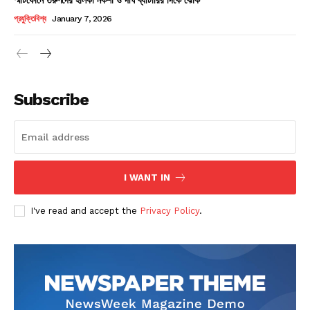
Champs21
প্রযুক্তিবিশ্ব
January 7, 2026
Subscribe
Company
About
Contact us
I WANT IN
Subscription Plans
I've read and accept the
Privacy Policy
.
My account