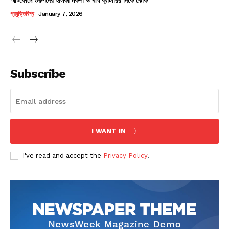
Champs21
প্রযুক্তিবিশ্ব
January 7, 2026
Subscribe
Company
About
Contact us
I WANT IN
Subscription Plans
I've read and accept the
Privacy Policy
.
My account