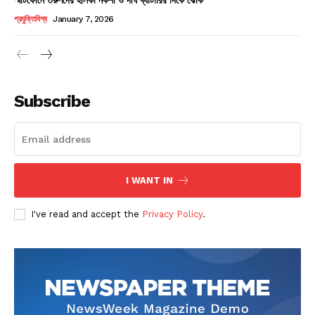
Champs21
প্রযুক্তিবিশ্ব
January 7, 2026
Subscribe
Company
About
Contact us
I WANT IN
Subscription Plans
I've read and accept the
Privacy Policy
.
My account