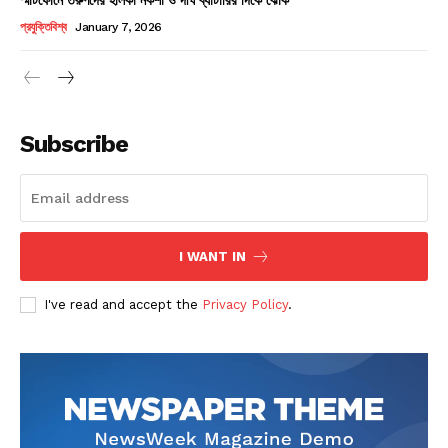
Champs21
প্রযুক্তিবিশ্ব
January 7, 2026
Subscribe
Company
About
Contact us
I WANT IN
Subscription Plans
I've read and accept the
Privacy Policy
.
My account