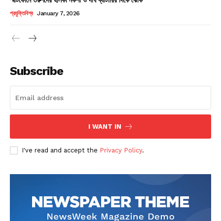
Champs21
প্রযুক্তিবিশ্ব
January 7, 2026
Subscribe
Company
About
Contact us
I WANT IN
Subscription Plans
I've read and accept the
Privacy Policy
.
My account