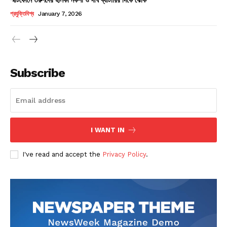
Champs21
প্রযুক্তিবিশ্ব
January 7, 2026
Subscribe
Company
About
Contact us
I WANT IN
Subscription Plans
I've read and accept the
Privacy Policy
.
My account