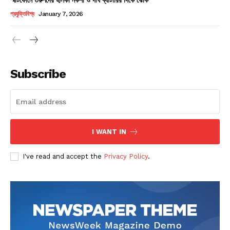
Champs21
প্রযুক্তিবিশ্ব
January 7, 2026
Subscribe
Company
About
Contact us
I WANT IN
Subscription Plans
I've read and accept the
Privacy Policy
.
My account