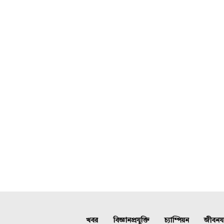
খবর
বিজ্ঞানপ্রযুক্তি
চ্যাম্পিয়ন
জীবনযাত