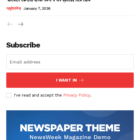
Champs21
প্রযুক্তিবিশ্ব
January 7, 2026
Subscribe
Company
About
Contact us
I WANT IN
Subscription Plans
I've read and accept the
Privacy Policy
.
My account