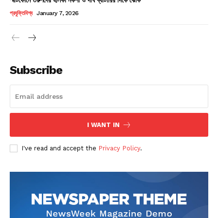
Champs21
প্রযুক্তিবিশ্ব
January 7, 2026
Subscribe
Company
About
Contact us
I WANT IN
Subscription Plans
I've read and accept the
Privacy Policy
.
My account