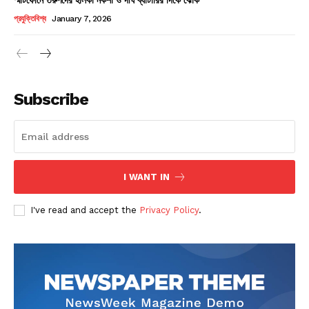
Champs21
প্রযুক্তিবিশ্ব
January 7, 2026
Subscribe
Company
About
Contact us
I WANT IN
Subscription Plans
I've read and accept the
Privacy Policy
.
My account