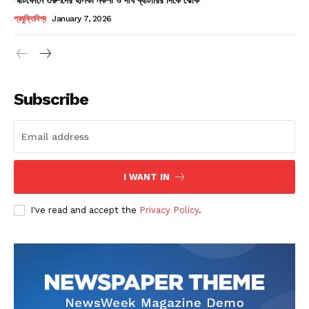
Champs21
প্রযুক্তিবিশ্ব
January 7, 2026
Subscribe
Company
About
Contact us
I WANT IN
Subscription Plans
I've read and accept the
Privacy Policy
.
My account