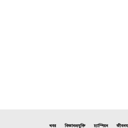
খবর
বিজ্ঞানপ্রযুক্তি
চ্যাম্পিয়ন
জীবনযাত