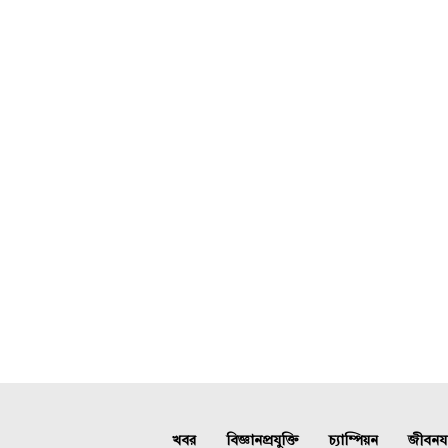
খবর
বিজ্ঞানপ্রযুক্তি
চ্যাম্পিয়ন
জীবনযাত