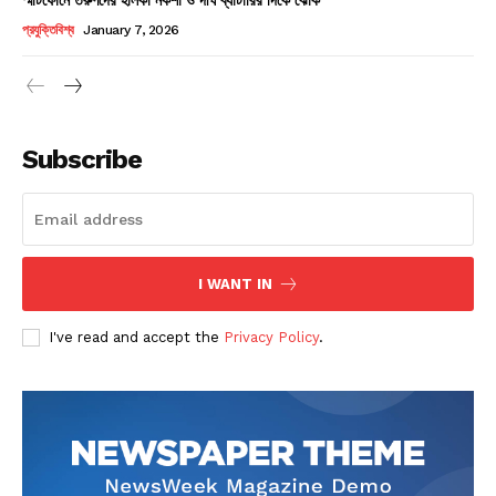
Champs21
প্রযুক্তিবিশ্ব
January 7, 2026
Subscribe
Company
About
Contact us
I WANT IN
Subscription Plans
I've read and accept the
Privacy Policy
.
My account