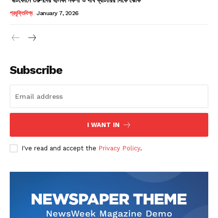
Champs21
প্রযুক্তিবিশ্ব
January 7, 2026
Subscribe
Company
About
Contact us
I WANT IN
Subscription Plans
I've read and accept the
Privacy Policy
.
My account