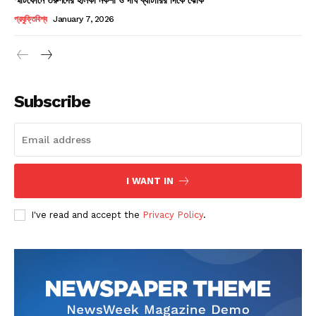
Champs21
প্রযুক্তিবিশ্ব
January 7, 2026
Subscribe
Company
About
Contact us
I WANT IN
Subscription Plans
I've read and accept the
Privacy Policy
.
My account