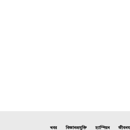
খবর
বিজ্ঞানপ্রযুক্তি
চ্যাম্পিয়ন
জীবনযাত