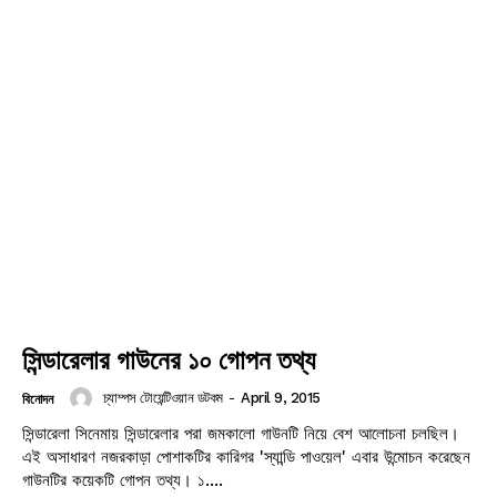
সিন্ডারেলার গাউনের ১০ গোপন তথ্য
চ্যাম্পস টোয়েন্টিওয়ান ডটকম
-
April 9, 2015
বিনোদন
সিন্ডারেলা সিনেমায় সিন্ডারেলার পরা জমকালো গাউনটি নিয়ে বেশ আলোচনা চলছিল।
এই অসাধারণ নজরকাড়া পোশাকটির কারিগর 'স্যান্ডি পাওয়েল' এবার উন্মোচন করেছেন
গাউনটির কয়েকটি গোপন তথ্য। ১....