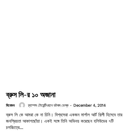
ব্রুস লি-র ১০ অজানা
চ্যাম্পস টোয়েন্টিওয়ান ডটকম ডেস্ক
-
December 4, 2014
বিনোদন
ব্রুস লি কে আমরা কে না চিনি। বিশ্বসেরা একজন মার্শাল আর্ট শিল্পী হিসেবে তার
Champs21
জনপ্রিয়তা আকাশছোঁয়া। একই সঙ্গে তিনি অভিনয় করেছেন হলিউডের ৭টি
চলচ্চিত্রে...