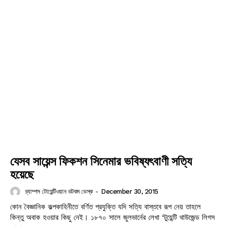
যেসব সায়েন্স ফিকশন সিনেমার ভবিষ্যৎবাণী সত্যি
হয়েছে
চ্যাম্পস টোয়েন্টিওয়ান ডটকম ডেস্ক
-
December 30, 2015
কোন বৈজ্ঞানিক কল্পকাহিনীতে বর্ণিত প্রযুক্তি যদি সত্যি বাস্তবে রূপ নেয় তাহলে
কিন্তু অবাক হওয়ার কিছু নেই। ১৮৭০ সালে জুলভার্নের লেখা ‘টুয়েন্টি থাউজেন্ড লিগস