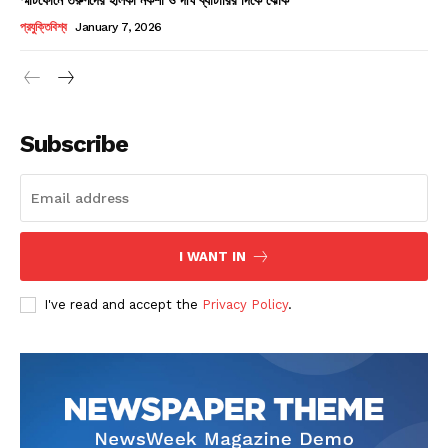
Champs21
প্রযুক্তিবিশ্ব
January 7, 2026
Subscribe
Company
About
Contact us
I WANT IN
Subscription Plans
I've read and accept the
Privacy Policy
.
My account