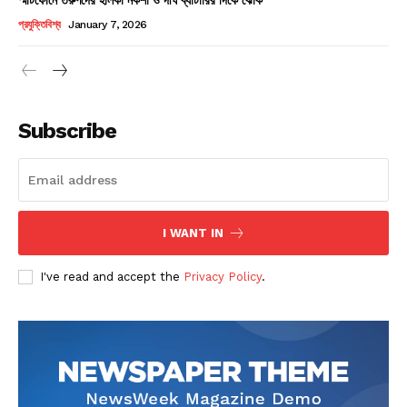
Champs21
প্রযুক্তিবিশ্ব
January 7, 2026
Subscribe
Company
About
Contact us
I WANT IN
Subscription Plans
I've read and accept the
Privacy Policy
.
My account