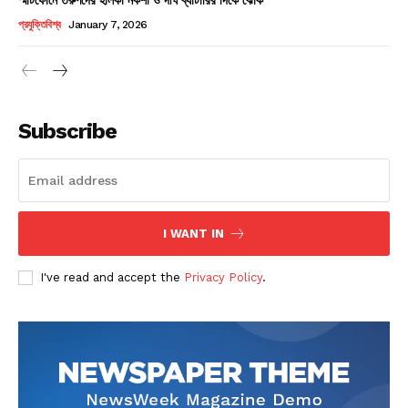
Champs21
প্রযুক্তিবিশ্ব
January 7, 2026
Subscribe
Company
About
Contact us
I WANT IN
Subscription Plans
I've read and accept the
Privacy Policy
.
My account