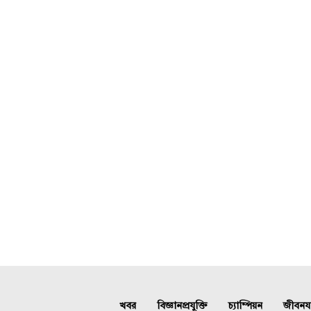
খবর
বিজ্ঞানপ্রযুক্তি
চ্যাম্পিয়ন
জীবনযাত