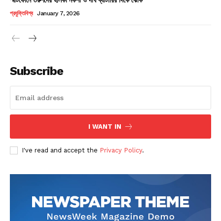
Champs21
প্রযুক্তিবিশ্ব
January 7, 2026
Subscribe
Company
About
Contact us
I WANT IN
Subscription Plans
I've read and accept the
Privacy Policy
.
My account