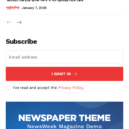
Champs21
প্রযুক্তিবিশ্ব
January 7, 2026
Subscribe
Company
About
Contact us
I WANT IN
Subscription Plans
I've read and accept the
Privacy Policy
.
My account