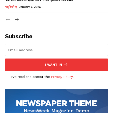
Champs21
প্রযুক্তিবিশ্ব
January 7, 2026
Subscribe
Company
About
Contact us
I WANT IN
Subscription Plans
I've read and accept the
Privacy Policy
.
My account