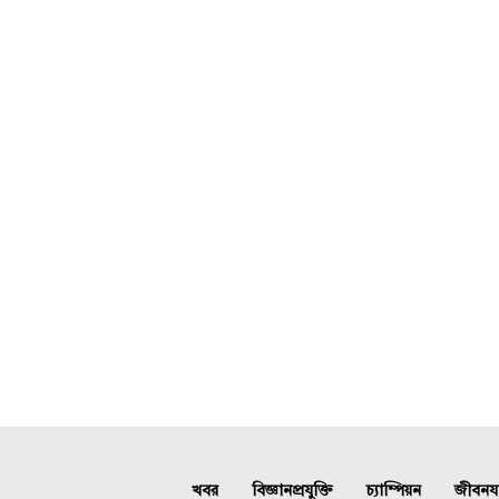
খবর
বিজ্ঞানপ্রযুক্তি
চ্যাম্পিয়ন
জীবনযাত