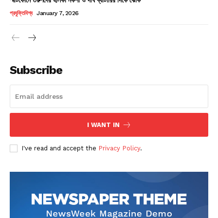
Champs21
প্রযুক্তিবিশ্ব
January 7, 2026
Subscribe
Company
About
Contact us
I WANT IN
Subscription Plans
I've read and accept the
Privacy Policy
.
My account