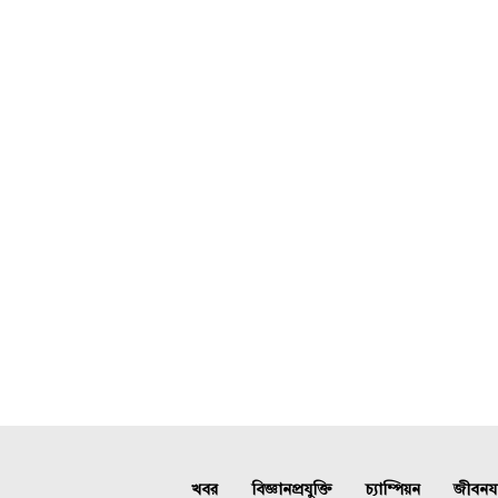
খবর
বিজ্ঞানপ্রযুক্তি
চ্যাম্পিয়ন
জীবনযাত