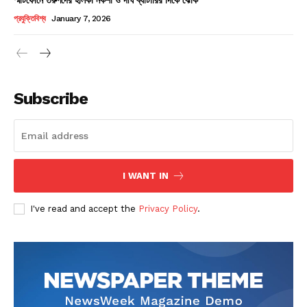
Champs21
প্রযুক্তিবিশ্ব
January 7, 2026
Subscribe
Company
About
Contact us
I WANT IN
Subscription Plans
I've read and accept the
Privacy Policy
.
My account