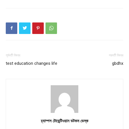
Company
About
Contact us
Subscription Plans
My account
পূর্ববর্তী নিবন্ধ
পরবর্তী নিবন্ধ
test education changes life
gbdhx
চ্যাম্পস টোয়েন্টিওয়ান ডটকম ডেস্ক