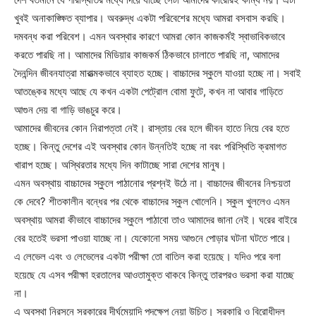
খুবই অনাকাঙ্ক্ষিত ব্যাপার। অবরুদ্ধ একটা পরিবেশের মধ্যে আমরা বসবাস করছি।
দমবন্ধ করা পরিবেশ। এমন অবস্থার কারণে আমরা কোন কাজকর্মই স্বাভাবিকভাবে
করতে পারছি না। আমাদের মিডিয়ার কাজকর্ম ঠিকভাবে চালাতে পারছি না, আমাদের
দৈনন্দিন জীবনযাত্রা মারাত্মকভাবে ব্যাহত হচ্ছে। বাচ্চাদের স্কুলে যাওয়া হচ্ছে না। সবাই
আতঙ্কের মধ্যে আছে যে কখন একটা পেট্রোল বোমা ফুটে, কখন না আবার গাড়িতে
আগুন দেয় বা গাড়ি ভাঙচুর করে।
আমাদের জীবনের কোন নিরাপত্তা নেই। রাস্তায় বের হলে জীবন হাতে নিয়ে বের হতে
হচ্ছে। কিন্তু দেশের এই অবস্থার কোন উন্নতিই হচ্ছে না বরং পরিস্থিতি ক্রমাগত
খারাপ হচ্ছে। অস্থিরতার মধ্যে দিন কাটাচ্ছে সারা দেশের মানুষ।
এমন অবস্থায় বাচ্চাদের স্কুলে পাঠানোর প্রশ্নই উঠে না। বাচ্চাদের জীবনের নিশ্চয়তা
কে দেবে? শীতকালীন বন্ধের পর থেকে বাচ্চাদের স্কুল খোলেনি। স্কুল খুললেও এমন
অবস্থায় আমরা কীভাবে বাচ্চাদের স্কুলে পাঠাবো তাও আমাদের জানা নেই। ঘরের বাইরে
বের হতেই ভরসা পাওয়া যাচ্ছে না। যেকোনো সময় আগুনে পোড়ার ঘটনা ঘটতে পারে।
এ লেভেল এবং ও লেভেলের একটা পরীক্ষা তো বাতিল করা হয়েছে। যদিও পরে বলা
হয়েছে যে এসব পরীক্ষা হরতালের আওতামুক্ত থাকবে কিন্তু তারপরও ভরসা করা যাচ্ছে
না।
এ অবস্থা নিরসনে সরকারের দীর্ঘমেয়াদি পদক্ষেপ নেয়া উচিত। সরকারি ও বিরোধীদল