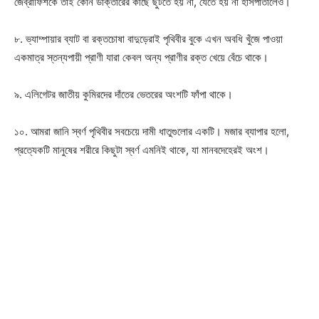
জেব্রাফিশকে তাই কোন ডাক্তারের কাছে ছুটতে হয় না, যেতে হয় না হাসপাতালেও।
Company
৮. ভ্যাম্পায়ার ব্যাট বা রক্তচোষা বাদুড়েরাই পৃথিবীর বুকে এখন অবধি খুঁজে পাওয়া
একমাত্র স্তন্যপায়ী প্রাণী যারা কেবল অন্য প্রাণীর রক্ত খেয়ে বেঁচে থাকে।
About
Contact us
৯. এলিগেটর জাতীয় কুমিরদের দাঁতের ভেতরের অংশটি ফাঁপা থাকে।
Subscription Plans
১০. আমরা জানি স্বর্ণ পৃথিবীর সবচেয়ে দামী ধাতুগুলোর একটি। মজার ব্যাপার হলো,
My account
প্রত্যেকটি মানুষের শরীরে কিছুটা স্বর্ণ এমনিই থাকে, যা মানবদেহেরই অংশ।