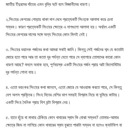
জাতীয় ইঁদুরদের দাঁতের এমন বৃদ্ধি ঘটে বলে বিজ্ঞানীদের ধারণা।
২.সিংহের কেশরের গোড়ায় থাকা দাগ দেখে প্রত্যেকটি সিংহকে আলাদা করে চেনা
সম্ভব। কারণ প্রত্যেকটি সিংহের ক্ষেত্রে এ দাগগুলো আলাদা হয়। অর্থ্যৎ একটি
সিংহের কেশরের দাগের সঙ্গে অন্য সিংহের কোন মিলই নেই।
৩. সিংহের ভয়ানক গর্জনের কথা আমরা সবাই জানি। কিন্তু সেই গর্জনের শব্দ যে কতোটা
জোরে হতে পারে আর তা কতো দূর পর্যন্ত যেতে পারে সে ব্যাপারে তোমাদের কারো কোন
ধারণা আছে? শুনলে অবাক হবে, পূর্ণবয়স্ক একটি সিংহের গর্জন প্রায় আট কিলোমিটার
দূর পর্যন্ত শোনা যায়।
৪. এতো ভয়ংকর সিংহের কথা জানলে, এতো জোরে যে আওয়াজ করতে পারে, সে কিন্তু
বেশ অলস প্রকৃিতর। সিংহ দিনের বেশির ভাগ সময়ই বিশ্রাম নিয়ে বা ঘুমিয়ে কাটায়।
একটি সিংহ দৈনিক প্রায় বিশ ঘন্টা বিশ্রাম নেয়।
৫. হাতে ছুঁয়ে বা মাথায় ঠেকিয়ে কোন খাবারের স্বাদ কি বোঝা সম্ভব? তোমার-আমার
ক্ষেত্রে জিভ না লাগিয়ে কোন খাবারের স্বাদ বুঝতে পারাটা সম্ভব না হলেও ক্যাটফিশ বা