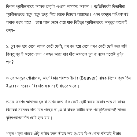
বিশাল প্রাণীজগতের অনেক তথ্যই এখনো আমাদের অজানা। প্রতিনিয়তই বিজ্ঞানীরা
প্রাণীজগতের নতুন নতুন তথ্য দিয়ে চমকে দিচ্ছেন আমাদের। এসব তথ্যের অধিকাংশই
অবাক করার মতো। চলো আজ জেনে নেয়া যাক বিচিত্র প্রাণীজগতের অদ্ভুত কয়েকটি
তথ্য-
১. চুল বড় হয়ে গেলে আমরা কেটে ফেলি, নখ বড় হয়ে গেলে নখও কেটে ছোট করে রাখি।
কিন্তু প্রাণী জগেত এমন একজন আছে যার দাঁত আমাদের চুল বা নখের মতোই বৃদ্ধি
পায়?
শুনতে অদ্ভুত শোনালেও, আমেরিকায় প্রাপ্ত বীভার (Beaver) নামক বিশেষ প্রজাতির
ইঁদুরের সামনের সারির দাঁত সবসময়ই বাড়তে থাকে।
তাদের অবশ্য আমাদের চুল বা নখের মতো দাঁত কেটে ছোট করার দরকার পড়ে না কারন
বিভাররা সবসময় দাঁত দিয়ে গাছের কাণ্ড বা বাকল কাটার ফলে প্রাকৃতিকভাবেই তাদের
বৃদ্ধিপ্রাপ্ত দাঁত ছোট হয়ে যায়।
শক্ত শক্ত গাছের গুঁড়ি কাটার ফলে দাঁতের ক্ষয় হওয়ার বিপদ থেকে বাঁচতেই বীভার