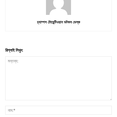
চ্যাম্পস টোয়েন্টিওয়ান ডটকম ডেস্ক
রিপ্লাই লিখুন: