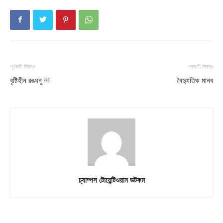
About
Contact us
Subscription Plans
My account
পূর্ববর্তী নিবন্ধ
পরবর্তী নিবন্ধ
বৃষ্টিহীন রঙধনু !!!
বৈদ্যুতিক মানব
চ্যাম্পস টোয়েন্টিওয়ান ডটকম