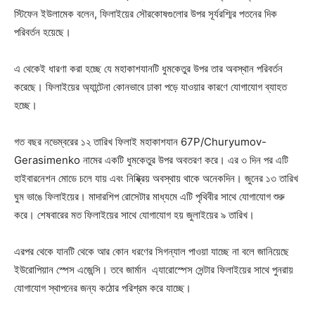
স্টিফেন ইউলামেক বলেন, ফিলাইয়ের সৌরকোষগুলোর উপর সূর্যরশ্মির পতনের দিক
পরিবর্তন হয়েছে।
এ থেকেই ধারণা করা হচ্ছে যে মহাকাশযানটি ধুমকেতুর উপর তার অবস্থান পরিবর্তন
করেছে। ফিলাইয়ের অ্যান্টেনা কোনভাবে ঢাকা পড়ে যাওয়ার কারণে যোগাযোগ ব্যাহত
হচ্ছে।
গত বছর নভেম্বরের ১২ তারিখ ফিলাই মহাকাশযান 67P/Churyumov-
Gerasimenko নামের একটি ধুমকেতুর উপর অবতরণ করে। এর ৩ দিন পর এটি
হাইবারনেশন মোডে চলে যায় এবং নিষ্ক্রিয় অবস্থায় থাকে অনেকদিন। জুনের ১৩ তারিখ
ঘুম ভাঙে ফিলাইয়ের। মাদারশিপ রোসেটার মাধ্যমে এটি পৃথিবীর সাথে যোগাযোগ শুরু
করে। শেষবারের মত ফিলাইয়ের সাথে যোগাযোগ হয় জুলাইয়ের ৯ তারিখ।
এরপর থেকে যানটি থেকে আর কোন ধরণের সিগন্যাল পাওয়া যাচ্ছে না বলে জানিয়েছে
ইউরোপিয়ান স্পেস এজেন্সি। তবে জার্মান ‌এ্যারোস্পেস সেন্টার ফিলাইয়ের সাথে পুনরায়
যোগাযোগ স্থাপনের জন্য কঠোর পরিশ্রম করে যাচ্ছে।