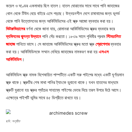
কয়েল ও দণ্ডের একমাথায় ছিল হাতল। হাতল ঘোরানোর সাথে সাথে পানি জাহাজের
খোল থেকে টিউব বেয়ে বাইরে এসে পড়ছে। উন্নয়নশীল দেশে চাষাবাদের জন্য ভূগর্ভ
থেকে পানি উত্তোলনের জন্য আর্কিমিডিসের এই স্ক্রু আজো ব্যবহার করা হয়।
ভিটরুভিয়াসের
বর্ণনা থেকে জানা যায়, রোমানরা আর্কিমিডিসের স্ক্রুর ব্যবহার করে
ব্যবিলনের ঝুলন্ত উদ্যানে
পানি সেঁচ করতো। ১৮৩৯ সালে পৃথিবীর প্রথম
স্টিমচালিত
জাহাজ
পানিতে ভাসে। সে জাহাজে আর্কিমিডিসের স্ক্রুর মতো স্ক্রু
প্রোপেলার
ব্যবহার
করা হয়। আর্কিমিডিসকে সম্মান দেখিয়ে জাহাজের নামকরণ করা হয়
এসএস
আর্কিমিডিস
।
আর্কিমিডিস স্ক্রু নামক বিশেষায়িত পাম্পটিতে একটি সরু পাইপের মধ্যে একটি ঘূর্ণায়মান
স্ক্রু থাকে। স্ক্রুটির শেষ মাথা পানির ট্যাংকে ডুবানো থাকে। যখন হাতলের মাধ্যমে
স্ক্রুটি ঘুরানো হয় স্ক্রুর প্যাঁচের সাহায্যে পাইপের ভেতর দিয়ে তরল উপরে উঠে আসে।
এক্ষেত্রে পাইপটি ভূমির সাথে ৪৫ ডিগ্রীতে রাখতে হয়।
ছবি : সংগৃহীত