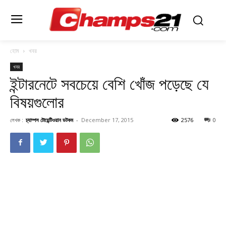
হোম
খবর
খবর
ইন্টারনেটে সবচেয়ে বেশি খােঁজ পড়েছে যে
বিষয়গুলোর
লেখক :
চ্যাম্পস টোয়েন্টিওয়ান ডটকম
-
December 17, 2015
2576
0