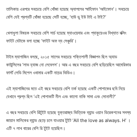
তালিকায় এরপরে সবচেয়ে বেশি খোঁজা হয়েছে অ্যাপলের স্মার্টফোন ‘আইফোন’। সবচেয়ে
বেশি যেই প্রশ্নটি খোঁজা হয়েছে সেটি হচ্ছে, ‘হাউ ডু ইউ টাই এ টাই?’
খেলাধুলা বিষয়ক সবচেয়ে বেশি সার্চ হয়েছে ম্যাওয়েদার এবং প্যাকুয়েওর বিখ্যাত বক্সিং
ফাইট যেটাকে বলা হচ্ছে ‘ফাইট অফ দ্য সেঞ্চুরি’।
টাইম ম্যাগাজিন বলছে, ২০১৫ সালের সবচেয়ে শক্তিশালী বিজ্ঞাপন ছিল অ্যাড
কাউন্সিলের ‘লাভ হ্যাজ নো লেবেলস’। আর এ বছর সবচেয়ে বেশি ছড়িয়েছিল আমেরিকার
ফার্স্ট লেডি মিশেল ওবামার একটি নাচের ভিডিও।
এই ম্যাগাজিনের মতে এই বছর সবচেয়ে বেশি তর্ক হয়েছে একটি পোশাকের ছবি নিয়ে
যেখানে প্রশ্ন ছিল ‘এই পোশাকটি নীল এবং কালো নাকি সাদা এবং সোনালী?’
এ বছর সবচেয়ে বেশি রিটুইট হয়েছে যুক্তরাজ্য ভিত্তিক ব্যান্ড ওয়ান ডিরেকশনের সদস্য
জায়ান মালিকের ব্যান্ড ছেড়ে চলে যাওয়ার টুইট ‘All the love as always. H’ ।
এটি ৭ লাখ বারের বেশি রি টুইট হয়েছিল।