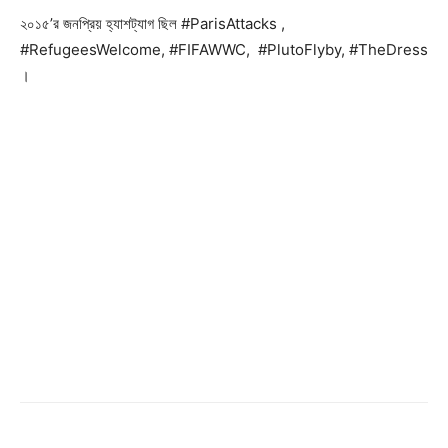
২০১৫’র জনপ্রিয় হ্যাশট্যাগ ছিল #ParisAttacks ,
#RefugeesWelcome, #FIFAWWC, #PlutoFlyby, #TheDress
।
Champs21
Company