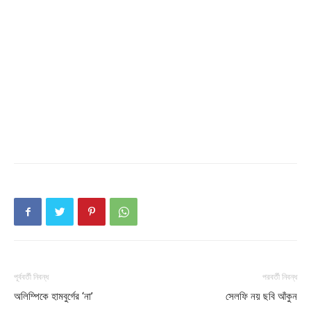
Download PhotoCard
পূর্ববর্তী নিবন্ধ
পরবর্তী নিবন্ধ
অলিম্পিকে হামবুর্গের ‘না’
সেলফি নয় ছবি আঁকুন