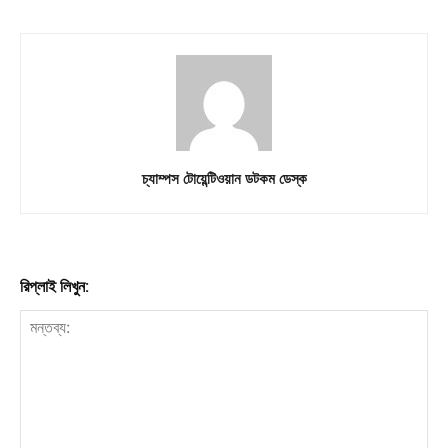
চ্যাম্পস টোয়েন্টিওয়ান ডটকম ডেস্ক
রিপ্লাই লিখুন: