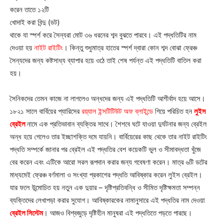
করেন তাতে ১২টি
খোদাই করা বিন্দু (ডট)
থাকে যা স্পর্শ করে সৈন্যরা মোট ৩৬ ধরনের শব্দ বুঝতে পারবে। এই পদ্ধতিটির নাম
দেওয়া হয়
নাইট রাইটিং
। কিন্তু শুধুমাত্র হাতের স্পর্শ দ্বারা কোন শব্দ বোঝা ফ্রেঞ্চ
সৈন্যদের জন্য কষ্টসাধ্য ব্যাপার হয়ে ওঠে তাই শেষ পর্যন্ত এই পদ্ধতিটি বাতিল করা
হয়।
সৈনিকদের তেমন কাজে না লাগলেও অন্ধদের জন্য এই পদ্ধতিটি আশীর্বাদ হয়ে আসে।
১৮২১ সালে বার্বিয়ের প্যারিসের
রয়্যাল ইন্সটিটিউট অফ ব্লাইন্ডে
গিয়ে পরিচিত হন
লুইস
ব্রেইল
নামে এক প্রতিভাবান ব্যক্তির সাথে। শৈশবে ঘটে যাওয়া দুর্ঘটনার জন্য ব্রেইল
অন্ধ হয়ে গেলেও তার ইচ্ছাশক্তি দমে যায়নি। বার্বিয়েরের কাছ থেকে তার নাইট রাইটিং
পদ্ধতি সম্পর্কে জানার পর ব্রেইল এই পদ্ধতির বেশ কয়েকটি ভুল ও সীমাবদ্ধতা খুঁজে
বের করেন এবং এটিকে আরো সরল রূপদান করার জন্য গবেষণা করেন। মাত্র ৬টি ডটের
মাধ্যমেই ফ্রেঞ্চ বর্ণমালা ও সংখ্যা প্রকাশের পদ্ধতি আবিষ্কার করেন লুইস ব্রেইল।
যার ফলে উন্মোচিত হয় নতুন এক দুয়ার – দৃষ্টিপ্রতিবন্ধি ও সীমিত দৃষ্টিক্ষমতা সম্পন্ন
ব্যক্তিদের লেখাপড়া করার সুযোগ। আবিষ্কারকের নামানুসারে এই পদ্ধতির নাম দেওয়া
ব্রেইল সিস্টেম
। আজও বিশ্বজুড়ে দৃষ্টিহীন মানুষরা এই পদ্ধতিতে পড়তে পারছে।