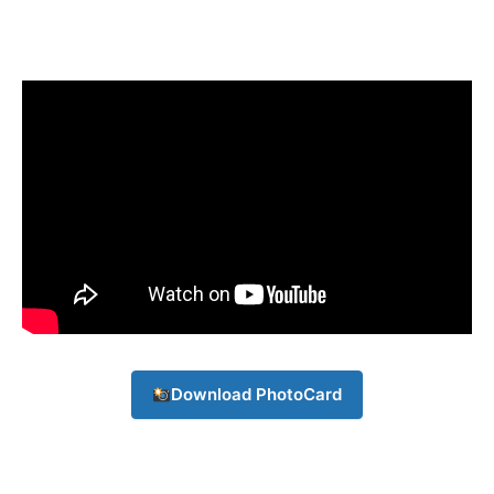
Champs21
Company
About
Download PhotoCard
Contact us
Subscription Plans
My account