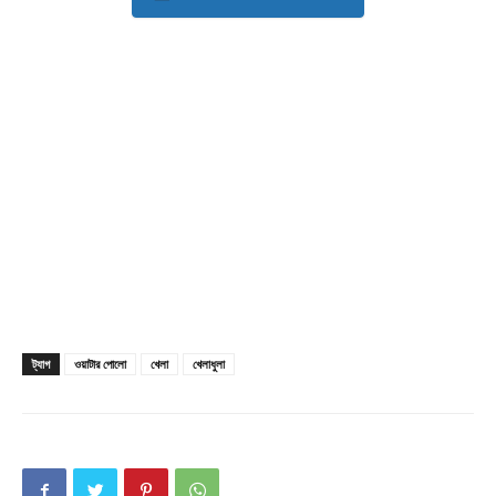
Company
About
Contact us
Subscription Plans
My account
ট্যাগ
ওয়াটার পোলো
খেলা
খেলাধুলা
Download PhotoCard