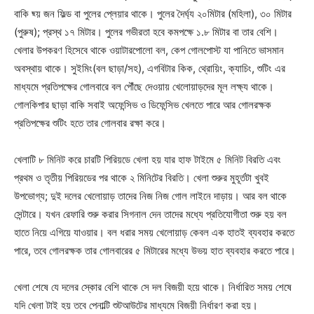
বাকি ছ্য় জন ফিল্ড বা পুলের প্লেয়ার থাকে। পুলের দৈর্ঘ্য ২০মিটার (মহিলা), ৩০ মিটার
(পুরুষ); প্রস্থ ১৭ মিটার। পুলের গভীরতা হবে কমপক্ষে ১.৮ মিটার বা তার বেশি।
খেলার উপকরণ হিসেবে থাকে ওয়াটারপোলো বল, কেপ গোলপোস্ট যা পানিতে ভাসমান
অবস্থায় থাকে। সুইমিং(বল ছাড়া/সহ), এগবিটার কিক, থ্রোয়িং, ক্যাচিং, শুটিং এর
মাধ্যমে প্রতিপক্ষের গোলবারে বল পৌঁছে দেওয়ায় খেলোয়াড়দের মূল লক্ষ্য থাকে।
গোলকিপার ছাড়া বাকি সবাই অফেন্সিভ ও ডিফেন্সিভ খেলতে পারে আর গোলরক্ষক
প্রতিপক্ষের শুটিং হতে তার গোলবার রক্ষা করে।
খেলাটি ৮ মিনিট করে চারটি পিরিয়ডে খেলা হয় যার হাফ টাইমে ৫ মিনিট বিরতি এবং
প্রথম ও তৃতীয় পিরিয়ডের পর থাকে ২ মিনিটের বিরতি। খেলা শুরুর মুহূর্তটা খুবই
উপভোগ্য; দুই দলের খেলোয়াড় তাদের নিজ নিজ গোল লাইনে দাড়ায়। আর বল থাকে
সেন্টারে। যখন রেফারি শুরু করার সিগনাল দেন তাদের মধ্যে প্রতিযোগীতা শুরু হয় বল
হাতে নিয়ে এগিয়ে যাওয়ার। বল ধরার সময় খেলোয়াড় কেবল এক হাতই ব্যবহার করতে
পারে, তবে গোলরক্ষক তার গোলবারের ৫ মিটারের মধ্যে উভয় হাত ব্যবহার করতে পারে।
খেলা শেষে যে দলের স্কোর বেশি থাকে সে দল বিজয়ী হয়ে থাকে। নির্ধারিত সময় শেষে
যদি খেলা টাই হয় তবে পেনাল্টি শুটআউটের মাধ্যমে বিজয়ী নির্ধারণ করা হয়।