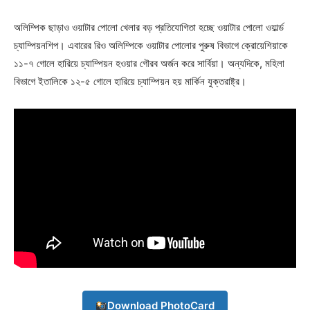
অলিম্পিক ছাড়াও ওয়াটার পোলো খেলার বড় প্রতিযোগিতা হচ্ছে ওয়াটার পোলো ওয়ার্ল্ড
চ্যাম্পিয়নশিপ। এবারের রিও অলিম্পিকে ওয়াটার পোলোর পুরুষ বিভাগে ক্রোয়েশিয়াকে
১১-৭ গোলে হারিয়ে চ্যাম্পিয়ন হওয়ার গৌরব অর্জন করে সার্বিয়া। অন্যদিকে, মহিলা
বিভাগে ইতালিকে ১২-৫ গোলে হারিয়ে চ্যাম্পিয়ন হয় মার্কিন যুক্তরাষ্ট্র।
Champs21
Download PhotoCard