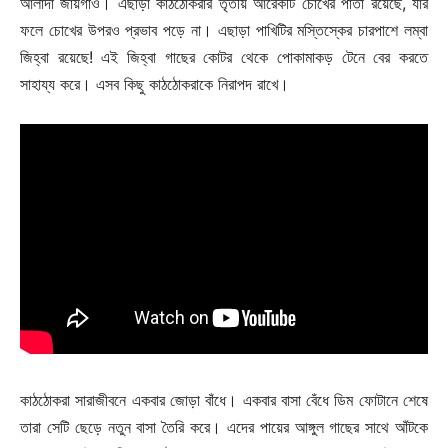
আলাদা জায়গাও। এছাড়া কাঠঠোকরার তৃতীয় আরেকটি চোখের পাতা রয়েছে, যার
ফলে চোখের উপরও প্রভাব পড়ে না। এছাড়া পাখিটির মস্তিস্কের চারপাশে লম্বা
জিহ্বা রয়েছে! এই জিহ্বা গাছের কোটর থেকে পোকামাকড় টেনে বের করতে
সাহায্য করে। এসব কিছু কাঠঠোকরাকে নিরাপদ রাখে।
কাঠঠোকরা সারাজীবনে একবার জোড়া বাঁধে। একবার বাসা বেঁধে ডিম ফোটানে শেষে
তারা সেটি ছেড়ে নতুন বাসা তৈরি করে। এদের পায়ের আঙ্গুল গাছের সাথে আঁটকে