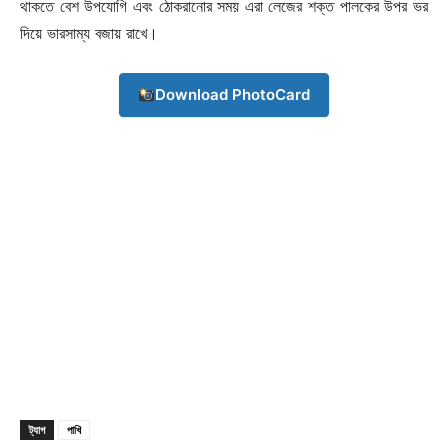
থাকতে বেশ উপযোগি এবং ঠোকরানোর সময় এরা লেজের শক্ত পালকের উপর ভর
দিয়ে ভারসাম্য বজায় রাখে।
Download PhotoCard
Champs21
Company
ট্যাগ
পাখি