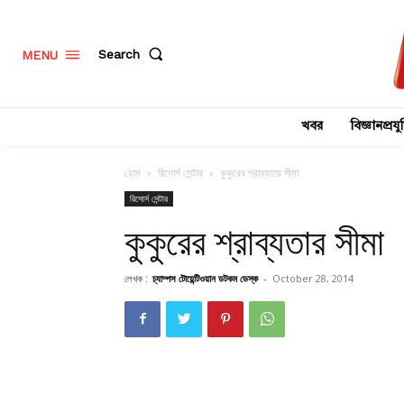
Search
MENU
খবর
বিজ্ঞানপ্রযুক
হোম
রিসোর্স সেন্টার
কুকুরের শ্রাব্যতার সীমা
রিসোর্স সেন্টার
কুকুরের শ্রাব্যতার সীমা
লেখক :
চ্যাম্পস টোয়েন্টিওয়ান ডটকম ডেস্ক
-
October 28, 2014