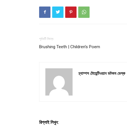
পূর্ববর্তী নিবন্ধ
Brushing Teeth | Children’s Poem
চ্যাম্পস টোয়েন্টিওয়ান ডটকম ডেস্ক
রিপ্লাই লিখুন: