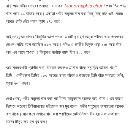
না। আর গভীর সাগরের তলদেশে বাস করা
Monorhaphis chuni
প্রজাতির স্পঞ্জ
বাঁচে প্রায় ১১ হাজার বছর। এছাড়া গভীর সমুদ্রে বাস করা কিছু কিছু মাছ এই যেমনঃ
অরেঞ্জ রাফি বেঁচে থাকে প্রায় ১৭৫ বছর।
আইসল্যান্ডের সাগরে কিছুদিন আগে পাওয়া একটি কুয়াহগ ঝিনুক পরীক্ষা করে গবেষকেরা
দেখেন সেটির বয়স হয়েছিল ৫০৭ বছর। যদিও এ জাতীয় ঝিনুক গড়ে ২২৫ বছর বাঁচে
আর এর আগে পাওয়া এ ঝিনুকের সর্বোচ্চ বয়স ছিল ৪০৫ বছর।
আর স্তন্যপায়ী প্রাণীর কথা বিবেচনা করলেও এগিয়ে থাকে সমুদ্রের আরেক প্রাণী
তিমি। বেশীরভাগ তিমিই ১০০ বছরের উপরে বাঁচলেও বাউহেড তিমি বাঁচে সবচেয়ে বেশি,
প্রায় ২০০ বছর।
দেখা গেছে, গভীর সমুদ্রে বাস করা প্রাণীদের আয়ুষ্কাল অনেক হয়ে থাকে। এর কারণ
হিসেবে অরেগন চিড়িয়াখানার পরিচালক ডন মুর বলেন, গভীর সমুদ্রের তাপমাত্রা অনেক
কম থাকে। যার ফলে এখানে বাস করা প্রাণীদের মেটাবলিজম ধীর হয় এবং একারণে
তাদের টিস্যু ক্ষয় হয় খুব কম।