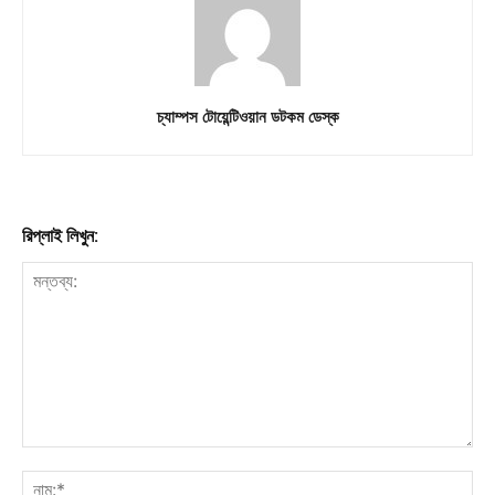
চ্যাম্পস টোয়েন্টিওয়ান ডটকম ডেস্ক
রিপ্লাই লিখুন: