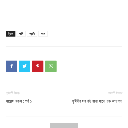
Company
About
Contact us
ট্যাগ
পাখি
প্রাণী
বয়স
Subscription Plans
My account
Download PhotoCard
পূর্ববর্তী নিবন্ধ
পরবর্তী নিবন্ধ
সায়েন্স রকস : পর্ব ১
পৃথিবীর সব বই রাখা যাবে এক জায়গায়