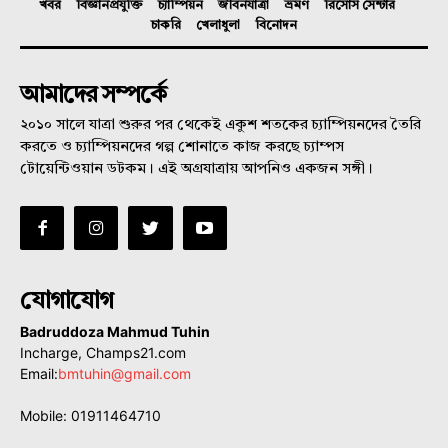
খবর
বিজ্ঞানপ্রযুক্তি
চ্যাম্পিয়ন
জীবনযাত্রা
ভ্রমণ
রিসোর্স সেন্টার
চাকরি
খেলাধুলা
বিনোদন
আমাদের সম্পর্কে
২০১০ সালে যাত্রা শুরুর পর থেকেই একুশ শতকের চ্যাম্পিয়নদের তৈরি
করতে ও চ্যাম্পিয়নদের গল্প শোনাতে কাজ করছে চ্যাম্পস
টোয়েন্টিওয়ান ডটকম। এই অগ্রযাত্রায় আপনিও একজন সঙ্গী।
যোগাযোগ
Badruddoza Mahmud Tuhin
Incharge, Champs21.com
Email:
bmtuhin@gmail.com
Mobile: 01911464710