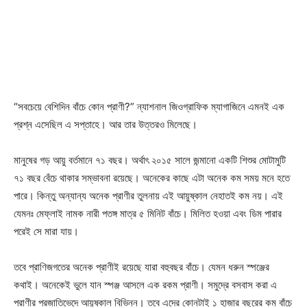
“সবচেয়ে বেশিদিন বাঁচে কোন প্রাণী?” ন্যাশনাল জিওগ্রাফিক ম্যাগাজিনে এমনই এক
প্রশ্ন এসেছিল এ সপ্তাহে। আর তার উত্তরও মিলেছে।
মানুষের গড় আয়ু বর্তমানে ৭১ বছর। অর্থাৎ ২০১৫ সালে জন্মানো একটি শিশুর মোটামুটি
৭১ বছর বেঁচে থাকার সম্ভাবনা রয়েছে। অনেকের কাছে এটা অনেক কম সময় মনে হতে
পারে। কিন্তু অন্যান্য অনেক প্রাণীর তুলনায় এই আয়ুষ্কাল নেহাতই কম নয়। এই
যেমনঃ মেফ্লাই নামক নারী পতঙ্গ মাত্র ৫ মিনিট বাঁচে। মিলিত হওয়া এবং ডিম পারার
পরেই সে মারা যায়।
তবে প্রাণিজগতের অনেক প্রাণীই রয়েছে যারা বহুবছর বাঁচে। যেমন ধরুন স্পঞ্জের
কথাই। অনেকেই ভুলে যান স্পঞ্জ আসলে এক রকম প্রাণী। সমুদ্রে বসবাস করা এ
প্রাণীর প্রজাতিভেদে আয়ুষ্কাল বিভিন্ন। তবে এদের কোনটাই ১ হাজার বছরের কম বাঁচে