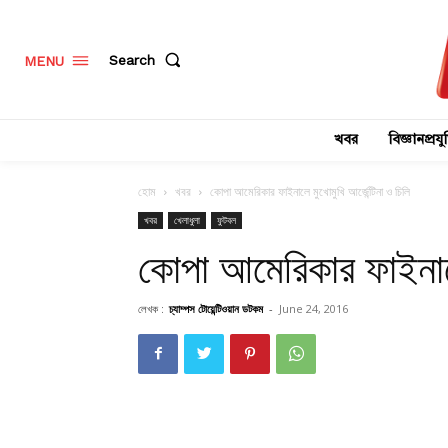
Search
MENU
খবর
বিজ্ঞানপ্রযুক
হোম
খবর
কোপা আমেরিকার ফাইনালে মুখোমুখি আর্জেন্টিনা ও চিলি
খবর
খেলাধুলা
ফুটবল
কোপা আমেরিকার ফাইনালে 
লেখক :
চ্যাম্পস টোয়েন্টিওয়ান ডটকম
-
June 24, 2016