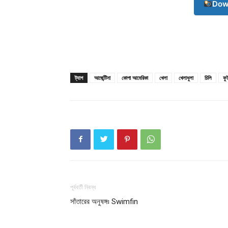
Dow
ট্যাগ
আর্জেন্টিনা
কোপা আমেরিকা
খেলা
খেলাধুলা
চিলি
ফু
Champ
পূর্ববর্তী নিবন্ধ
সাঁতারের অনুষঙ্গঃ Swimfin