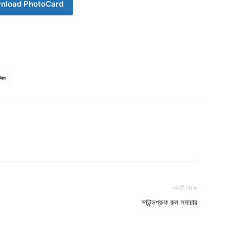
nload PhotoCard
টবল
Company
s21
About
Contact us
Subscription Plans
পরবর্তী নিবন্ধ
My account
সাউন্ডপ্রুফ রুম সমাচার
Download PhotoCard