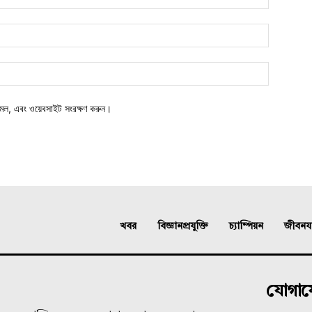
মেল, এবং ওয়েবসাইট সংরক্ষণ করুন।
খবর
বিজ্ঞানপ্রযুক্তি
চ্যাম্পিয়ন
জীবনযাত
যোগা