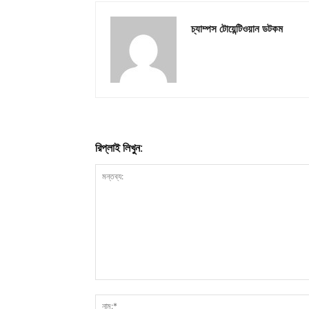
চ্যাম্পস টোয়েন্টিওয়ান ডটকম
রিপ্লাই লিখুন: