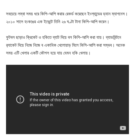
সবচেয়ে লম্বা সময় ধরে কিপি-আপি করার রেকর্ড করেছেন ইংল্যান্ডের ড্যান ম্যাগনেস।
২০১০ সালে হংকঙের এক ইভেন্টে তিনি ২৬ ঘণ্টা টানা কিপি-আপি করেন।
ফুটবল ছাড়াও ক্রিকেট ও হকিতে ব্যাট দিয়ে বল কিপি-আপি করা যায়। ব্যাডমিন্টনে
র‍্যাকেট দিয়ে নিজে নিজে ব একাধিক খেলোয়াড় মিলে কিপি-আপি করা সম্ভব। অনেক
সময় এটি খেলার একটি কৌশল হয়ে যায় যেমন হকি খেলায়।