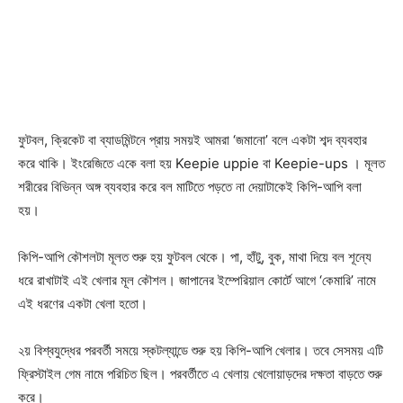
ফুটবল, ক্রিকেট বা ব্যাডমিন্টনে প্রায় সময়ই আমরা ‘জমানো’ বলে একটা শব্দ ব্যবহার
করে থাকি। ইংরেজিতে একে বলা হয় Keepie uppie বা Keepie-ups । মূলত
শরীরের বিভিন্ন অঙ্গ ব্যবহার করে বল মাটিতে পড়তে না দেয়াটাকেই কিপি-আপি বলা
হয়।
কিপি-আপি কৌশলটা মূলত শুরু হয় ফুটবল থেকে। পা, হাঁটু, বুক, মাথা দিয়ে বল শূন্যে
ধরে রাখাটাই এই খেলার মূল কৌশল। জাপানের ইম্পেরিয়াল কোর্টে আগে ‘কেমারি’ নামে
এই ধরণের একটা খেলা হতো।
২য় বিশ্বযুদ্ধের পরবর্তী সময়ে স্কটল্যান্ডে শুরু হয় কিপি-আপি খেলার। তবে সেসময় এটি
ফ্রিস্টাইল গেম নামে পরিচিত ছিল। পরবর্তীতে এ খেলায় খেলোয়াড়দের দক্ষতা বাড়তে শুরু
করে।