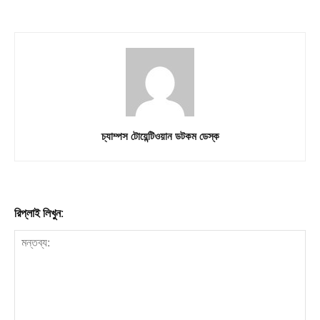
চ্যাম্পস টোয়েন্টিওয়ান ডটকম ডেস্ক
রিপ্লাই লিখুন: