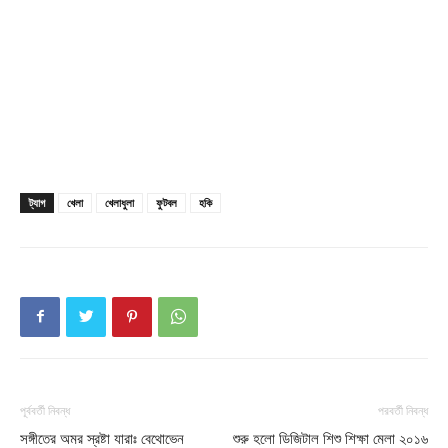
Company
About
Contact us
Subscription Plans
ট্যাগ
খেলা
খেলাধুলা
ফুটবল
হকি
My account
Download PhotoCard
পূর্ববর্তী নিবন্ধ
পরবর্তী নিবন্ধ
সঙ্গীতের অমর স্রষ্টা যারাঃ বেথোভেন
শুরু হলো ডিজিটাল শিশু শিক্ষা মেলা ২০১৬