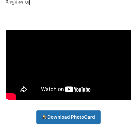
ইনজুরি কম হয়|
Company
About
Contact us
Subscription Plans
My account
Download PhotoCard
Download PhotoCard