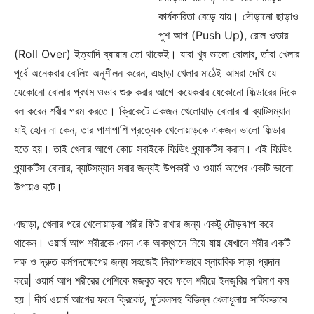
কার্যকারিতা বেড়ে যায়। দৌড়ানো ছাড়াও
পুশ আপ (Push Up), রোল ওভার
(Roll Over) ইত্যাদি ব্যায়াম তো থাকেই। যারা খুব ভালো বোলার, তাঁরা খেলার
পূর্বে অনেকবার বোলিং অনুশীলন করেন, এছাড়া খেলার মাঠেই আমরা দেখি যে
যেকোনো বোলার প্রথম ওভার শুরু করার আগে কয়েকবার যেকোনো ফিল্ডারের দিকে
বল করেন শরীর গরম করতে। ক্রিকেটে একজন খেলোয়াড় বোলার বা ব্যাটসম্যান
যাই হোন না কেন, তার পাশাপাশি প্রত্যেক খেলোয়াড়কে একজন ভালো ফিল্ডার
হতে হয়। তাই খেলার আগে কোচ সবাইকে ফিল্ডিং প্র্যাকটিস করান। এই ফিল্ডিং
প্র্যাকটিস বোলার, ব্যাটসম্যান সবার জন্যই উপকারী ও ওয়ার্ম আপের একটি ভালো
উপায়ও বটে।
এছাড়া, খেলার পরে খেলোয়াড়রা শরীর ফিট রাখার জন্য একটু দৌড়ঝাপ করে
থাকেন। ওয়ার্ম আপ শরীরকে এমন এক অবস্থানে নিয়ে যায় যেখানে শরীর একটি
দক্ষ ও দ্রুত কর্মপদক্ষেপের জন্য সহজেই নিরাপদভাবে স্নায়বিক সাড়া প্রদান
Champs21
করে| ওয়ার্ম আপ শরীরের পেশিকে মজবুত করে ফলে শরীরে ইনজুরির পরিমাণ কম
হয় | দীর্ঘ ওয়ার্ম আপের ফলে ক্রিকেট, ফুটবলসহ বিভিন্ন খেলাধূলায় সার্বিকভাবে