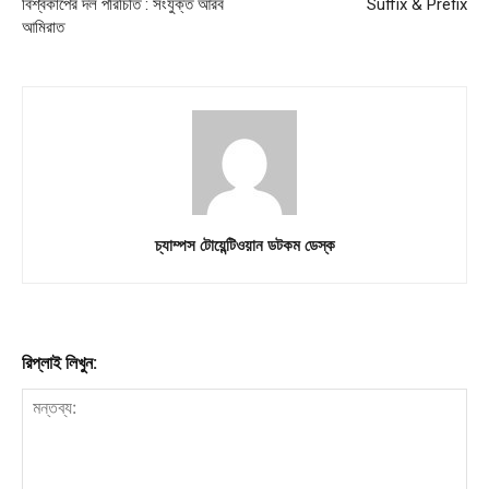
বিশ্বকাপের দল পরিচিতি : সংযুক্ত আরব
Suffix & Prefix
আমিরাত
চ্যাম্পস টোয়েন্টিওয়ান ডটকম ডেস্ক
রিপ্লাই লিখুন: