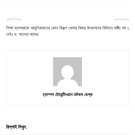
পূর্ববর্তী নিবন্ধ
পরবর্তী নিবন্ধ
শিক্ষা ব্যবস্থাকে আধুনিকায়নের কোন বিকল্প
খেলায় বিজয় উৎযাপনের বিভিন্ন ভঙ্গীঃ পর্ব ২
নেইঃ ড. সালেহা কাদের
চ্যাম্পস টোয়েন্টিওয়ান ডটকম ডেস্ক
রিপ্লাই লিখুন: