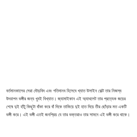
বর্তমানকালের সেরা দৌড়বিদ এবং গতিদানব হিসেবে খ্যাত উসাইন বোল্ট তার নিজস্ব
উৎযাপন ভঙ্গীর জন্য খুবই বিখ্যাত। জ্যামাইকান এই অ্যাথলেট তার প্রত্যেক জয়ের
শেষে দুই হাঁটু কিছুটা বাঁকা করে বাঁ দিকে তাকিয়ে দুই হাত দিয়ে তীর ছোঁড়ার মত একটি
ভঙ্গী করে। এই ভঙ্গী এতই জনপ্রিয় যে তার ভক্তরাও তার সামনে এই ভঙ্গী করে থাকে।