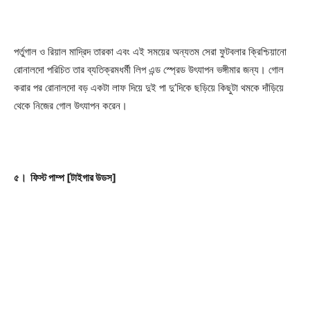
পর্তুগাল ও রিয়াল মাদ্রিদ তারকা এবং এই সময়ের অন্যতম সেরা ফুটবলার ক্রিশ্চিয়ানো
রোনালদো পরিচিত তার ব্যতিক্রমধর্মী লিপ এন্ড স্প্রেড উৎযাপন ভঙ্গীমার জন্য। গোল
করার পর রোনালদো বড় একটা লাফ দিয়ে দুই পা দু’দিকে ছড়িয়ে কিছুটা থমকে দাঁড়িয়ে
থেকে নিজের গোল উৎযাপন করেন।
৫। ফিস্ট পাম্প [টাইগার উডস]