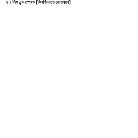
৪। লিপ এন্ড স্প্রেড [ক্রিশ্চিয়ানো রোনালদো]
Company
About
Contact us
Subscription Plans
My account
Download PhotoCard