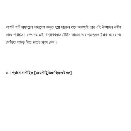
আপনি যদি রাফায়েল নাদালের ভক্ত হয়ে থাকেন তবে অবশ্যই তার এই উৎযাপন ভঙ্গীর
সাথে পরিচিত। স্পেনের এই বিশ্ববিখ্যাত টেনিস তারকা তার প্রত্যেক ট্রফি জয়ের পর
সেটিতে কামড় দিয়ে জয়ের স্বাদ নেন।
৩। গ্যাংনাম স্টাইল [ওয়েস্ট ইন্ডিজ ক্রিকেট দল]