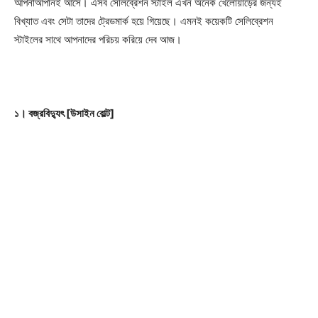
আপনাআপনিই আসে। এসব সেলিব্রেশন স্টাইল এখন অনেক খেলোয়াড়ের জন্যই
বিখ্যাত এবং সেটা তাদের ট্রেডমার্ক হয়ে গিয়েছে। এমনই কয়েকটি সেলিব্রেশন
স্টাইলের সাথে আপনাদের পরিচয় করিয়ে দেব আজ।
১। বজ্রবিদ্যুৎ [উসাইন বোল্ট]