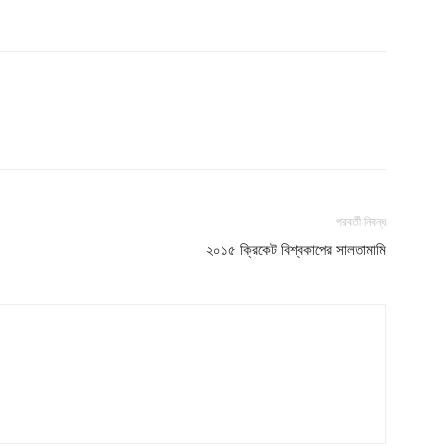
s21
About
Contact us
Subscription Plans
My account
পরবর্তী নিবন্ধ
২০১৫ ক্রিকেট বিশ্বকাপের সালতামামি