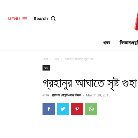
Search
MENU
খবর
বিজ্ঞানপ্রযুক
হোম
খবর
গ্রহানুর আঘাতে সৃষ্ট গুহা
খবর
গ্রহানুর আঘাতে সৃষ্ট গুহা
লেখক :
চ্যাম্পস টোয়েন্টিওয়ান ডটকম
-
March 30, 2015