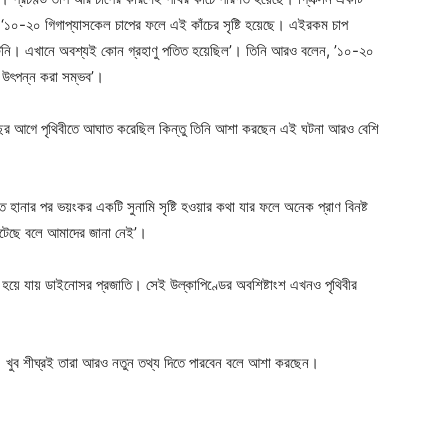
ন, ‘১০-২০ গিগাপ্যাসকেল চাপের ফলে এই কাঁচের সৃষ্টি হয়েছে। এইরকম চাপ
ে ঘটেনি। এখানে অবশ্যই কোন গ্রহাণু পতিত হয়েছিল’। তিনি আরও বলেন, ’১০-২০
প উৎপন্ন করা সম্ভব’।
 বছর আগে পৃথিবীতে আঘাত করেছিল কিন্তু তিনি আশা করছেন এই ঘটনা আরও বেশি
 হানার পর ভয়ংকর একটি সুনামি সৃষ্টি হওয়ার কথা যার ফলে অনেক প্রাণ বিনষ্ট
ঘটেছে বলে আমাদের জানা নেই’।
 হয়ে যায় ডাইনোসর প্রজাতি। সেই উল্কাপিণ্ডের অবশিষ্টাংশ এখনও পৃথিবীর
ে। খুব শীঘ্রই তারা আরও নতুন তথ্য দিতে পারবেন বলে আশা করছেন।
Company