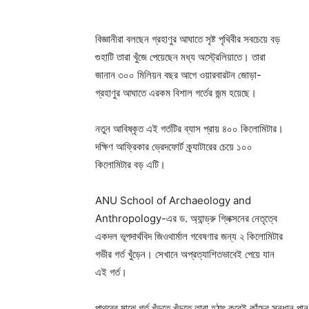
বিজ্ঞানীরা বলছেন গ্রহাণুর আঘাতে সৃষ্ট পৃথিবীর সবচেয়ে বড়
গুহাটি তারা খুঁজে পেয়েছেন মধ্য অস্ট্রেলিয়াতে। তারা
জানান ৩০০ মিলিয়ন বছর আগে ওয়ারবারটন জোড়া-
গ্রহাণুর আঘাতে এরকম বিশাল গর্তের জন্ম হয়েছে।
নতুন আবিষ্কৃত এই গর্তটির ব্যাস প্রায় ৪০০ কিলোমিটার।
দক্ষিণ আফ্রিকার ভ্রেদফোর্ট ক্র্যাটারের চেয়ে ১০০
কিলোমিটার বড় এটি।
ANU School of Archaeology and
Anthropology-এর ড. অ্যান্ড্রু গ্লিক্সনের নেতৃত্বে
একদল ভূপদার্থবিদ জিওথার্মাল গবেষণার জন্য ২ কিলোমিটার
গভীর গর্ত খুঁড়েন। সেখানে অপ্রত্যাশিতভাবেই পেয়ে যান
এই গর্ত।
পাথরের মাঝে গর্ত খুঁড়তে খুঁড়তে তারা হঠাৎ করেই কাঁচের সন্ধান