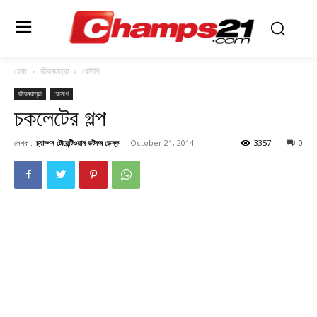
হোম
জীবনযাত্রা
রেসিপি
জীবনযাত্রা
রেসিপি
চকলেটের গল্প
লেখক :
চ্যাম্পস টোয়েন্টিওয়ান ডটকম ডেস্ক
-
October 21, 2014
3357
0