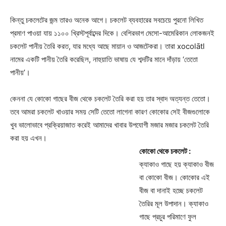
কিন্তু চকলেটের জন্ম তারও অনেক আগে। চকলেট ব্যবহারের সবচেয়ে পুরনো লিখিত
প্রমাণ পাওয়া যায় ১১০০ খ্রিস্টপূর্বাব্দের দিকে। বেশিরভাগ মেসো-আমেরিকান লোকজনই
চকলেট পানীয় তৈরি করত, যার মধ্যে আছে মায়ান ও আজটেকরা। তারা xocolātl
নামের একটি পানীয় তৈরি করেছিল, নাহুয়াতি ভাষায় যে শব্দটির মানে দাঁড়ায় ‘তেতো
পানীয়’।
কেননা যে কোকো গাছের বীজ থেকে চকলেট তৈরি করা হয় তার স্বাদ অত্যন্ত তেতো।
তবে আমরা চকলেট খাওয়ার সময় সেটি তেতো লাগেনা কারণ কোকোর সেই বীজগুলোকে
খুব ভালোভাবে প্রক্রিয়াজাত করেই আমাদের খাবার উপযোগী মজার মজার চকলেট তৈরি
করা হয় এখন।
কোকো থেকে চকলেট :
ক্যাকাও গাছে হয় ক্যাকাও বীজ
বা কোকো বীজ। কোকোর এই
বীজ বা দানাই হচ্ছে চকলেট
তৈরির মূল উপাদান। ক্যাকাও
গাছে প্রচুর পরিমাণে ফুল