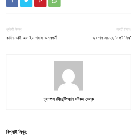
পূর্ববর্তী নিবন্ধ
পরবর্তী নিবন্ধ
কার্বন-ডাই অক্সাইড গ্যাস অম্লধর্মী
অ্যাপল এনেছে ‘সফট সিম’
চ্যাম্পস টোয়েন্টিওয়ান ডটকম ডেস্ক
রিপ্লাই লিখুন: