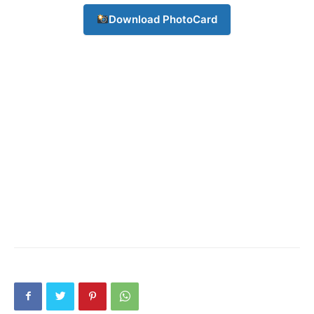
Download PhotoCard
Company
About
Contact us
Subscription Plans
My account
Download PhotoCard