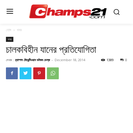
হোম
খবর
খবর
চালকবিহীন যানের প্রতিযোগিতা
লেখক :
চ্যাম্পস টোয়েন্টিওয়ান ডটকম ডেস্ক
-
December 18, 2014
1389
0