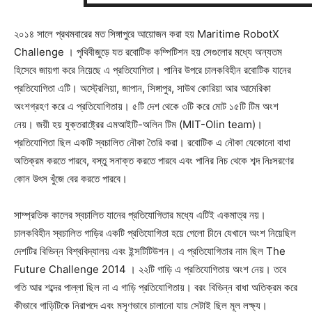
২০১৪ সালে প্রথমবারের মত সিঙ্গাপুরে আয়োজন করা হয় Maritime RobotX
Challenge । পৃথিবীজুড়ে যত রবোটিক কম্পিটিশন হয় সেগুলোর মধ্যে অন্যতম
হিসেবে জায়গা করে নিয়েছে এ প্রতিযোগিতা। পানির উপরে চালকবিহীন রবোটিক যানের
প্রতিযোগিতা এটি। অস্ট্রেলিয়া, জাপান, সিঙ্গাপুর, সাউথ কোরিয়া আর আমেরিকা
অংশগ্রহণ করে এ প্রতিযোগিতায়। ৫টি দেশ থেকে ৩টি করে মোট ১৫টি টিম অংশ
নেয়। জয়ী হয় যুক্তরাষ্ট্রের এমআইটি-অলিন টিম (MIT-Olin team)।
প্রতিযোগিতা ছিল একটি স্বচালিত নৌকা তৈরি করা। রবোটিক এ নৌকা যেকোনো বাধা
অতিক্রম করতে পারবে, বস্তু সনাক্ত করতে পারবে এবং পানির নিচ থেকে শব্দ নিঃসরণের
কোন উৎস খুঁজে বের করতে পারবে।
সাম্প্রতিক কালের স্বচালিত যানের প্রতিযোগিতার মধ্যে এটিই একমাত্র নয়।
চালকবিহীন স্বচালিত গাড়ির একটি প্রতিযোগিতা হয়ে গেলো চীনে যেখানে অংশ নিয়েছিল
দেশটির বিভিন্ন বিশ্ববিদ্যালয় এবং ইন্সটিটিউশন। এ প্রতিযোগিতার নাম ছিল The
Future Challenge 2014 । ২২টি গাড়ি এ প্রতিযোগিতায় অংশ নেয়। তবে
গতি আর শব্দের পাল্লা ছিল না এ গাড়ি প্রতিযোগিতায়। বরং বিভিন্ন বাধা অতিক্রম করে
কীভাবে গাড়িটিকে নিরাপদে এবং মসৃণভাবে চালানো যায় সেটাই ছিল মূল লক্ষ্য।