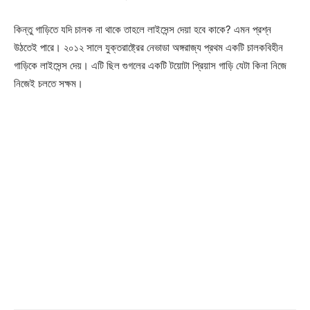
কিন্তু গাড়িতে যদি চালক না থাকে তাহলে লাইসেন্স দেয়া হবে কাকে? এমন প্রশ্ন
উঠতেই পারে। ২০১২ সালে যুক্তরাষ্ট্রের নেভাডা অঙ্গরাজ্য প্রথম একটি চালকবিহীন
গাড়িকে লাইসেন্স দেয়। এটি ছিল গুগলের একটি টয়োটা প্রিয়াস গাড়ি যেটা কিনা নিজে
নিজেই চলতে সক্ষম।
Champs21
Company