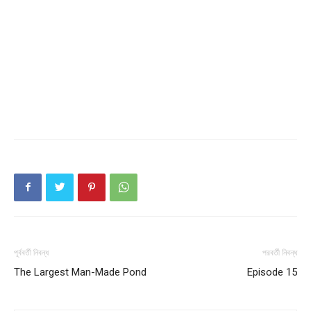
Company
About
Contact us
Subscription Plans
My account
পূর্ববর্তী নিবন্ধ
পরবর্তী নিবন্ধ
The Largest Man-Made Pond
Episode 15