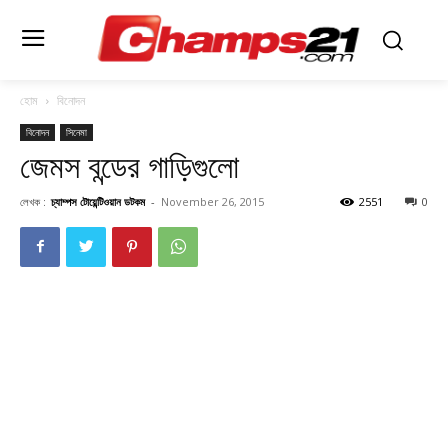
হোম
বিনোদন
বিনোদন
সিনেমা
জেমস বন্ডের গাড়িগুলো
লেখক :
চ্যাম্পস টোয়েন্টিওয়ান ডটকম
-
November 26, 2015
2551
0