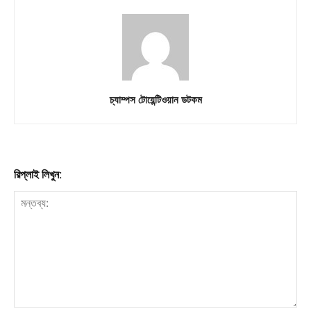
চ্যাম্পস টোয়েন্টিওয়ান ডটকম
রিপ্লাই লিখুন: